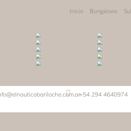
Inicio
Bungalows
Su

nfo@elnauticobariloche.com.ar
+54 294 4640974