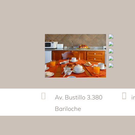


Av. Bustillo 3.380
i
Bariloche