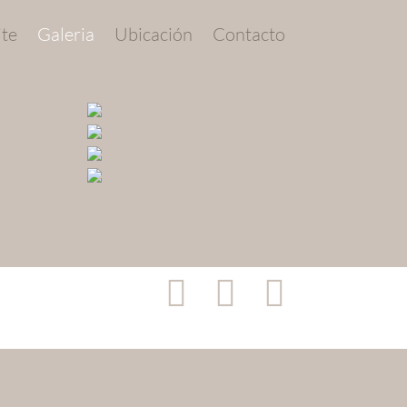
ite
Galeria
Ubicación
Contacto


